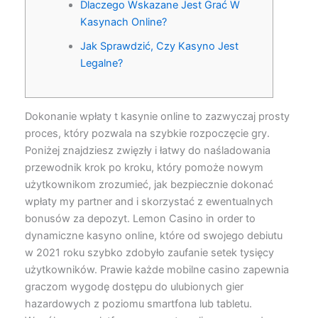
Dlaczego Wskazane Jest Grać W
Kasynach Online?
Jak Sprawdzić, Czy Kasyno Jest
Legalne?
Dokonanie wpłaty t kasynie online to zazwyczaj prosty
proces, który pozwala na szybkie rozpoczęcie gry.
Poniżej znajdziesz zwięzły i łatwy do naśladowania
przewodnik krok po kroku, który pomoże nowym
użytkownikom zrozumieć, jak bezpiecznie dokonać
wpłaty my partner and i skorzystać z ewentualnych
bonusów za depozyt. Lemon Casino in order to
dynamiczne kasyno online, które od swojego debiutu
w 2021 roku szybko zdobyło zaufanie setek tysięcy
użytkowników. Prawie każde mobilne casino zapewnia
graczom wygodę dostępu do ulubionych gier
hazardowych z poziomu smartfona lub tabletu.