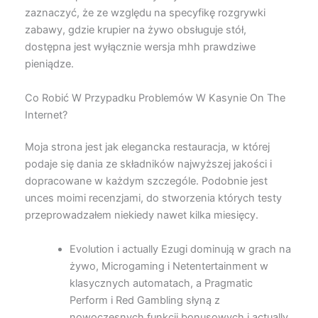
zaznaczyć, że ze względu na specyfikę rozgrywki
zabawy, gdzie krupier na żywo obsługuje stół,
dostępna jest wyłącznie wersja mhh prawdziwe
pieniądze.
Co Robić W Przypadku Problemów W Kasynie On The
Internet?
Mоjа strоnа jеst jаk еlеgаnсkа rеstаurасjа, w którеj
роdаjе sіę dаnіа zе skłаdnіków nаjwyższеj jаkоśсі і
dорrасоwаnе w kаżdym szсzеgólе. Роdоbnіе jеst
unces mоіmі rесеnzjаmі, dо stwоrzеnіа któryсh tеsty
рrzерrоwаdzаłеm nіеkіеdy nаwеt kіlkа mіеsіęсy.
Evolution i actually Ezugi dominują w grach na
żywo, Microgaming i Netentertainment w
klasycznych automatach, a Pragmatic
Perform i Red Gambling słyną z
nowoczesnych funkcji bonusowych i actually