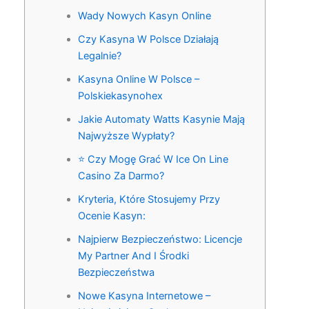
Wady Nowych Kasyn Online
Czy Kasyna W Polsce Działają
Legalnie?
Kasyna Online W Polsce –
Polskiekasynohex
Jakie Automaty Watts Kasynie Mają
Najwyższe Wypłaty?
⭐ Czy Mogę Grać W Ice On Line
Casino Za Darmo?
Kryteria, Które Stosujemy Przy
Ocenie Kasyn:
Najpierw Bezpieczeństwo: Licencje
My Partner And I Środki
Bezpieczeństwa
Nowe Kasyna Internetowe –