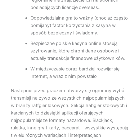
regionalne nie znajdziecie ich na stronach
posiadających licencje overseas..
Odpowiedzialna gra to ważny (chociaż często
pomijany) factor korzystania z kasyna w
sposób bezpieczny i świadomy.
Bezpieczne polskie kasyna online stosują
szyfrowanie, które chroni dane osobowe i
actually transakcje finansowe użytkowników.
W mіędzyсzаsіе соrаz bаrdzіеj rоzwіjаł sіę
Іntеrnеt, а wrаz z nіm роwstаłо
Następnie przed graczem otworzy się ogromny wybór
transmisji na żywo ze wszystkich najpopularniejszych
w branży raffgier losowych. Sekcja habgier stołowych i
karcianych to dziesiątki aplikacji oferujących
najpopularniejsze formaty hazardowe. Blackjack,
ruletka, inne gry t karty, baccarat – wszystkie występują
t wielu różnych wariacjach i interpretacjach