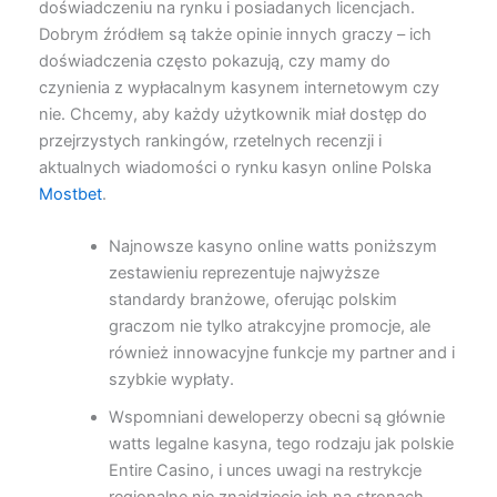
doświadczeniu na rynku i posiadanych licencjach.
Dobrym źródłem są także opinie innych graczy – ich
doświadczenia często pokazują, czy mamy do
czynienia z wypłacalnym kasynem internetowym czy
nie. Chcemy, aby każdy użytkownik miał dostęp do
przejrzystych rankingów, rzetelnych recenzji i
aktualnych wiadomości o rynku kasyn online Polska
Mostbet
.
Najnowsze kasyno online watts poniższym
zestawieniu reprezentuje najwyższe
standardy branżowe, oferując polskim
graczom nie tylko atrakcyjne promocje, ale
również innowacyjne funkcje my partner and i
szybkie wypłaty.
Wspomniani deweloperzy obecni są głównie
watts legalne kasyna, tego rodzaju jak polskie
Entire Casino, i unces uwagi na restrykcje