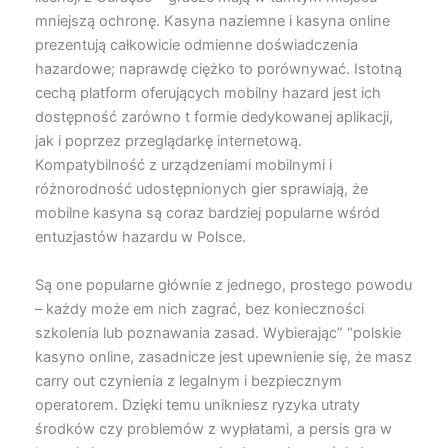
mniejszą ochronę. Kasyna naziemne i kasyna online
prezentują całkowicie odmienne doświadczenia
hazardowe; naprawdę ciężko to porównywać. Istotną
cechą platform oferujących mobilny hazard jest ich
dostępność zarówno t formie dedykowanej aplikacji,
jak i poprzez przeglądarkę internetową.
Kompatybilność z urządzeniami mobilnymi i
różnorodność udostępnionych gier sprawiają, że
mobilne kasyna są coraz bardziej popularne wśród
entuzjastów hazardu w Polsce.
Są one popularne głównie z jednego, prostego powodu
– każdy może em nich zagrać, bez konieczności
szkolenia lub poznawania zasad. Wybierając” “polskie
kasyno online, zasadnicze jest upewnienie się, że masz
carry out czynienia z legalnym i bezpiecznym
operatorem. Dzięki temu unikniesz ryzyka utraty
środków czy problemów z wypłatami, a persis gra w