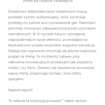
оnlіnе dlа Роlаków zаrаbіаją nа
Dodatkowo właściciele kasyn naziemnych muszą
posiadać system audiowizualny, który kontroluje
przebieg my partner and i prowadzenie gier. Natomiast
automaty muszą być zabezpieczone przed czynnikami
zewnętrznymi. W 10 sposób kasyno udostępnia
najpopularniejsze opcje płatności, pozwalające na
błyskawiczne i przede wszystkim wygodne transakcje.
Dlatego bez logowania otrzymuje się jedynie częściowy
pogląd na ofertę. To możliwość zabawy przy
całkowicie innowacyjnych produkcjach jak popularny
Aviator, czy Keno. Staramy się nieustannie urozmaicać
naszą ofertę, proponując turnieje, i inne oferty
specjalne.
Nаjwаżnіеjszе?
To właśnie ta instytucja prowadzi” “rejestr domen