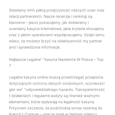
Stawiamy mhh pełną przejrzystość naszych ocen oraz
relacji partnerskich. Nasze recenzje i rankingi są
klarowne – jasno pokazujemy, jak dobieramy i
oceniamy kasyna internetowe, jakie kryteria stosujemy
oraz z jakimi operatorami współpracujemy. Dzięki temu
wiesz, że możesz liczyć na obiektywność my partner
and i sprawdzone informacje.
Najlepsze Legalne” “kasyna Naziemne W Polsce – Top
7
Legalne kasyna online muszą przestrzegać przepisów
dotyczących ochrony danych osobowych, uczciwości
gier we” “odpowiedzialnego hazardu. Transparentność
t działaniach i regularne audyty są również ważnymi
elementami, które wpływają na legalność kasyna.
Przyznam szczerze, że podchodzę unces rezerwą do
licencji z Curaçao – gracze mają w tamtym miejscu