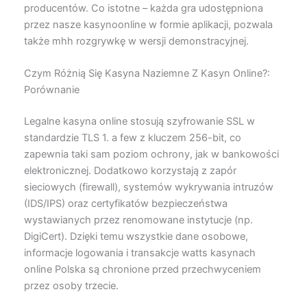
producentów. Co istotne – każda gra udostępniona
przez nasze kasynoonline w formie aplikacji, pozwala
także mhh rozgrywkę w wersji demonstracyjnej.
Czym Różnią Się Kasyna Naziemne Z Kasyn Online?:
Porównanie
Legalne kasyna online stosują szyfrowanie SSL w
standardzie TLS 1. a few z kluczem 256-bit, co
zapewnia taki sam poziom ochrony, jak w bankowości
elektronicznej. Dodatkowo korzystają z zapór
sieciowych (firewall), systemów wykrywania intruzów
(IDS/IPS) oraz certyfikatów bezpieczeństwa
wystawianych przez renomowane instytucje (np.
DigiCert). Dzięki temu wszystkie dane osobowe,
informacje logowania i transakcje watts kasynach
online Polska są chronione przed przechwyceniem
przez osoby trzecie.