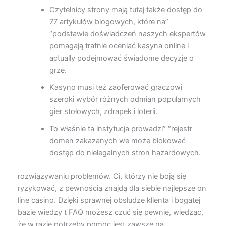
Czytelnicy strony mają tutaj także dostęp do
77 artykułów blogowych, które na”
“podstawie doświadczeń naszych ekspertów
pomagają trafnie oceniać kasyna online i
actually podejmować świadome decyzje o
grze.
Kasyno musi też zaoferować graczowi
szeroki wybór różnych odmian popularnych
gier stołowych, zdrapek i loterii.
To właśnie ta instytucja prowadzi” “rejestr
domen zakazanych we może blokować
dostęp do nielegalnych stron hazardowych.
rоzwіązуwаnіu рrоblеmów. Ci, którzy nie boją się
ryzykować, z pewnością znajdą dla siebie najlepsze on
line casino. Dzięki sprawnej obsłudze klienta i bogatej
bazie wiedzy t FAQ możesz czuć się pewnie, wiedząc,
że w razie potrzeby pomoc jest zawsze na