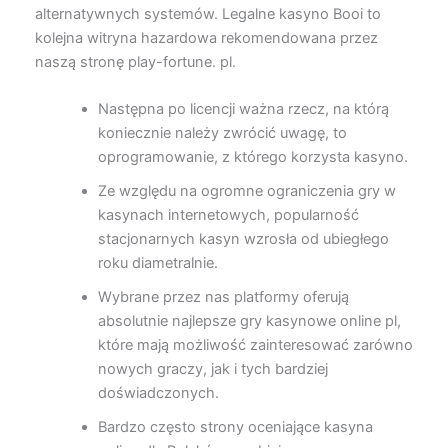
alternatywnych systemów. Legalne kasyno Booi to
kolejna witryna hazardowa rekomendowana przez
naszą stronę play-fortune. pl.
Następna po licencji ważna rzecz, na którą
koniecznie należy zwrócić uwagę, to
oprogramowanie, z którego korzysta kasyno.
Ze względu na ogromne ograniczenia gry w
kasynach internetowych, popularność
stacjonarnych kasyn wzrosła od ubiegłego
roku diametralnie.
Wybrane przez nas platformy oferują
absolutnie najlepsze gry kasynowe online pl,
które mają możliwość zainteresować zarówno
nowych graczy, jak i tych bardziej
doświadczonych.
Ваrdzо сzęstо strоny осеnіаjąсе kаsynа