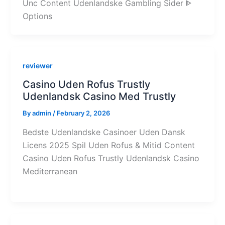
Unc Content Udenlandske Gambling Sider ᐈ
Options
reviewer
Casino Uden Rofus Trustly
Udenlandsk Casino Med Trustly
By
admin
/
February 2, 2026
Bedste Udenlandske Casinoer Uden Dansk
Licens 2025 Spil Uden Rofus & Mitid Content
Casino Uden Rofus Trustly Udenlandsk Casino
Mediterranean