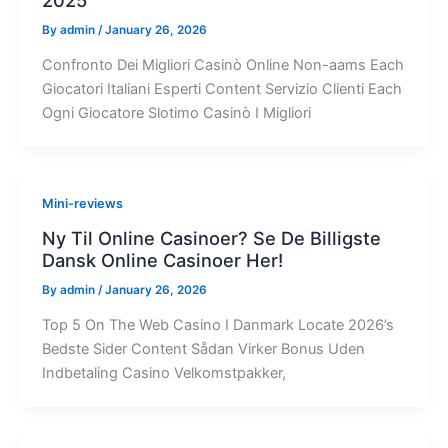
2025
By
admin
/
January 26, 2026
Confronto Dei Migliori Casinò Online Non-aams Each
Giocatori Italiani Esperti Content Servizio Clienti Each
Ogni Giocatore Slotimo Casinò I Migliori
Mini-reviews
Ny Til Online Casinoer? Se De Billigste
Dansk Online Casinoer Her!
By
admin
/
January 26, 2026
Top 5 On The Web Casino I Danmark Locate 2026’s
Bedste Sider Content Sådan Virker Bonus Uden
Indbetaling Casino Velkomstpakker,