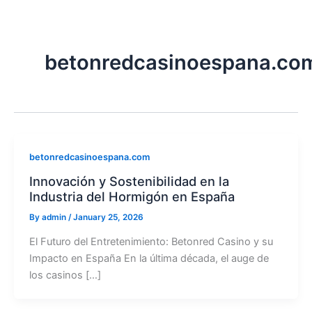
Skip
to
content
betonredcasinoespana.co
betonredcasinoespana.com
Innovación y Sostenibilidad en la
Industria del Hormigón en España
By
admin
/
January 25, 2026
El Futuro del Entretenimiento: Betonred Casino y su
Impacto en España En la última década, el auge de
los casinos […]