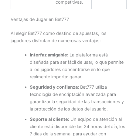
competitivas.
Ventajas de Jugar en Bet777
Al elegir Bet777 como destino de apuestas, los
jugadores disfrutan de numerosas ventajas:
Interfaz amigable:
La plataforma está
diseñada para ser fácil de usar, lo que permite
a los jugadores concentrarse en lo que
realmente importa: ganar.
Seguridad y confianza:
Bet777 utiliza
tecnología de encriptación avanzada para
garantizar la seguridad de las transacciones y
la protección de los datos del usuario.
Soporte al cliente:
Un equipo de atención al
cliente está disponible las 24 horas del día, los
7 días de la semana, para ayudar con