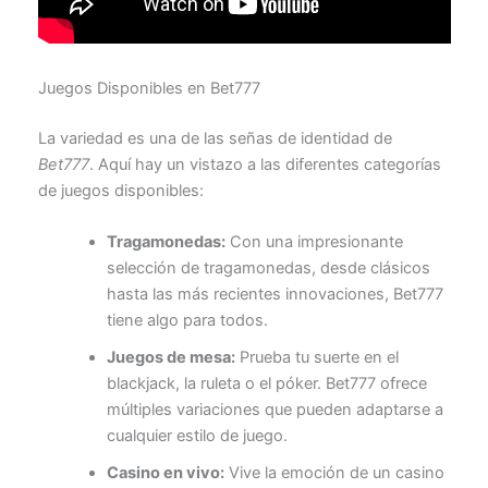
Juegos Disponibles en Bet777
La variedad es una de las señas de identidad de
Bet777
. Aquí hay un vistazo a las diferentes categorías
de juegos disponibles:
Tragamonedas:
Con una impresionante
selección de tragamonedas, desde clásicos
hasta las más recientes innovaciones, Bet777
tiene algo para todos.
Juegos de mesa:
Prueba tu suerte en el
blackjack, la ruleta o el póker. Bet777 ofrece
múltiples variaciones que pueden adaptarse a
cualquier estilo de juego.
Casino en vivo:
Vive la emoción de un casino