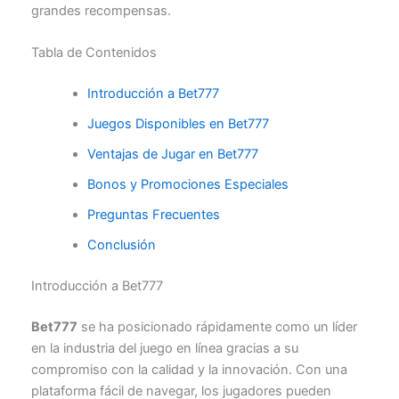
grandes recompensas.
Tabla de Contenidos
Introducción a Bet777
Juegos Disponibles en Bet777
Ventajas de Jugar en Bet777
Bonos y Promociones Especiales
Preguntas Frecuentes
Conclusión
Introducción a Bet777
Bet777
se ha posicionado rápidamente como un líder
en la industria del juego en línea gracias a su
compromiso con la calidad y la innovación. Con una
plataforma fácil de navegar, los jugadores pueden