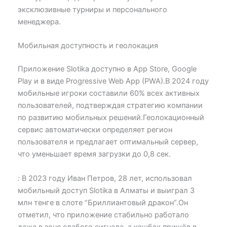
эксклюзивные турниры и персонального
менеджера.
Мобильная доступность и геолокация
Приложение Slotika доступно в App Store, Google
Play и в виде Progressive Web App (PWA).В 2024 году
мобильные игроки составили 60% всех активных
пользователей, подтверждая стратегию компании
по развитию мобильных решений.Геолокационный
сервис автоматически определяет регион
пользователя и предлагает оптимальный сервер,
что уменьшает время загрузки до 0,8 сек.
:
В 2023 году Иван Петров, 28 лет, использовал
мобильный доступ Slotika в Алматы и выиграл 3
млн тенге в слоте “Бриллиантовый дракон”.Он
отметил, что приложение стабильно работало
даже в зоне слабого сигнала, а кэшбэк пришёл в