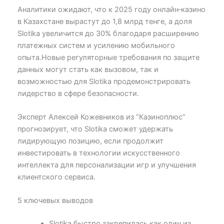
Аналитики ожидают, что к 2025 году онлайн‑казино
в Казахстане вырастут до 1,8 млрд тенге, а доля
Slotika увеличится до 30% благодаря расширению
платежных систем и усилению мобильного
опыта.Новые регуляторные требования по защите
данных могут стать как вызовом, так и
возможностью для Slotika продемонстрировать
лидерство в сфере безопасности.
Эксперт Алексей Кожевников из “Казиноплюс”
прогнозирует, что Slotika сможет удержать
лидирующую позицию, если продолжит
инвестировать в технологии искусственного
интеллекта для персонализации игр и улучшения
клиентского сервиса.
5 ключевых выводов
Slotika быстро закрепилась как один из