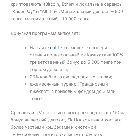
криптовалюты (Bitcoin, Ether) и локальные сервисы
“Kaspi Pay” и “AlfaPay”.Минимальный депозит – 500
тенге, максимальный – 10 000 тенге.
Бонусная программа включает:
На сайте
crit.kz
вы можете проверить
отзывы пользователей из Казахстана.100%
приветственный бонус до 5 000 тенге при
первом депозите;
20% кэшбэк за еженедельные ставки;
ежемесячный турнир “Грандиозный
джекпот” с призовым фондом до 3 млн
тенге.
Сравнивая с Volta казино, которое предлагает 150%
бонус на первый депозит, Slotika компенсирует это
более частыми кэшбэками и системой
“VIP‑уровней”, где игроки могут получить