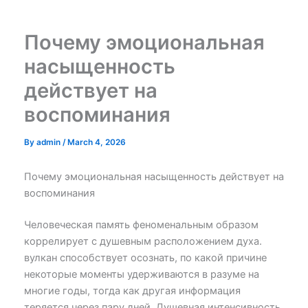
Skip
to
Почему эмоциональная
content
насыщенность
действует на
воспоминания
By
admin
/
March 4, 2026
Почему эмоциональная насыщенность действует на
воспоминания
Человеческая память феноменальным образом
коррелирует с душевным расположением духа.
вулкан способствует осознать, по какой причине
некоторые моменты удерживаются в разуме на
многие годы, тогда как другая информация
теряется через пару дней. Душевная интенсивность